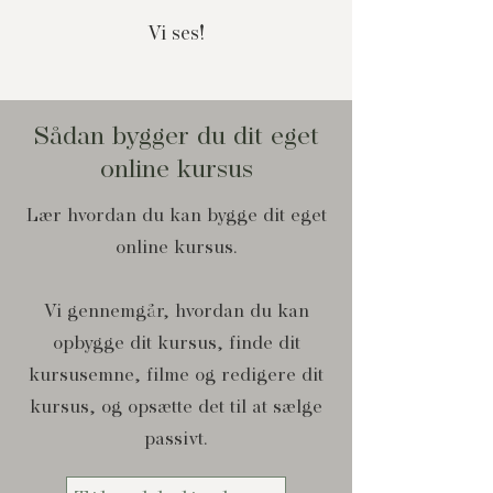
Vi ses!
Sådan bygger du dit eget
online kursus
Lær hvordan du kan bygge dit eget
online kursus.
Vi gennemgår, hvordan du kan
opbygge dit kursus, finde dit
kursusemne, filme og redigere dit
kursus, og opsætte det til at sælge
passivt.