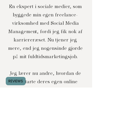
En ekspert i sociale medier, som
byggede min egen freelance-
virksomhed med Social Media
Management, fordi jeg fik nok af
karriereræset. Nu tjener jeg
mere, end jeg nogensinde gjorde
på mit fuldtidsmarketingsjob.
Jeg lærer nu andre, hvordan de
REVIEWS
kan starte deres egen online
virksomhed igennem mine online
kurser og coachingforløb.
Jeg har været i dine sko - jeg
følte mig desperat efter mere