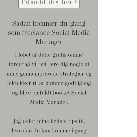
Tilmeld dig her
Sådan kommer du igang
som freelance Social Media
Manager
I løbet af dette gratis online
foredrag vil jeg lære dig nogle af
mine gennemprøvede strategier og
teknikker til at komme godt igang
og blive en fuldt booket Social
Media Manager.
Jeg deler mine bedste tips til,
hvordan du kan komme i gang